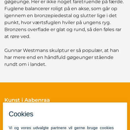
gøgeunge. Her er ikke noget faretruende på færde.
Fuglene balancerer roligt på en akse, som går op
igennem en bronzepiedestal og slutter lige i det
punkt, hvor værtsfuglen hviler på ungens ryg.
Bronzens overflade er glat og rund, så den føles rar
at røre ved.
Gunnar Westmans skulptur er så populær, at han
har mere end en håndfuld gøgeunger stående
rundt om i landet.
Kunst i Aabenraa
Skelbækvej 2
6200 Aabenraa
Cvr.nr.: 29189854