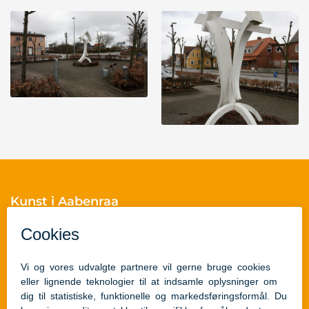
Kunst i Aabenraa
Skelbækvej 2
6200 Aabenraa
Cvr.nr.: 29189854
Skulpturguides