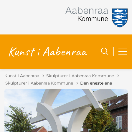
Kunst i Aabenraa
Skulpturer i Aabenraa Kommune
Tilbage til
Skulpturer i Aabenraa Kommune
Den eneste ene