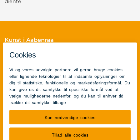
diente
Kunst i Aabenraa
Skelbækvej 2
6200 Aabenraa
Cvr.nr.: 29189854
Skulpturguides
Skulpturguide for børn
Skulpturguide for voksne
Links
Tilgængelighedserklæring