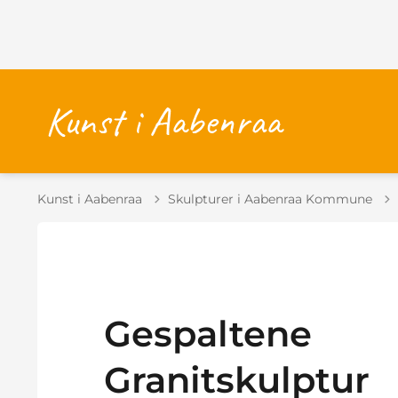
Kunst i Aabenraa
Skulpturer i Aabenraa Kommune
Gespaltene
Granitskulptur