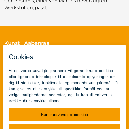
Cortenstahls, einer von Martins bevorzugten
Werkstoffen, passt.
Kunst i Aabenraa
Skelbækvej 2
6200 Aabenraa
Cvr.nr.: 29189854
Skulpturguides
Skulpturguide for børn
Skulpturguide for voksne
Links