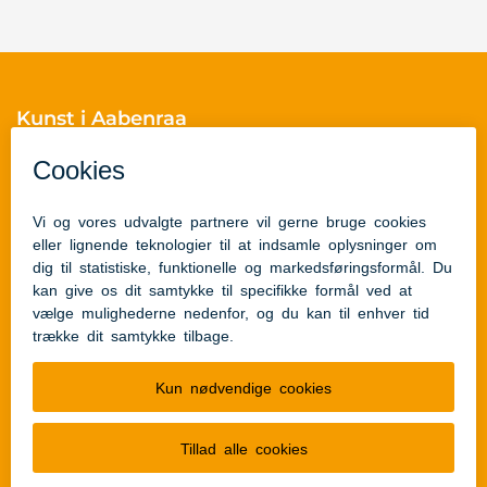
Kunst i Aabenraa
Skelbækvej 2
6200 Aabenraa
Cvr.nr.: 29189854
Skulpturguides
Skulpturguide for børn
Skulpturguide for voksne
Links
Tilgængelighedserklæring
Kunstfondens hjemmeside